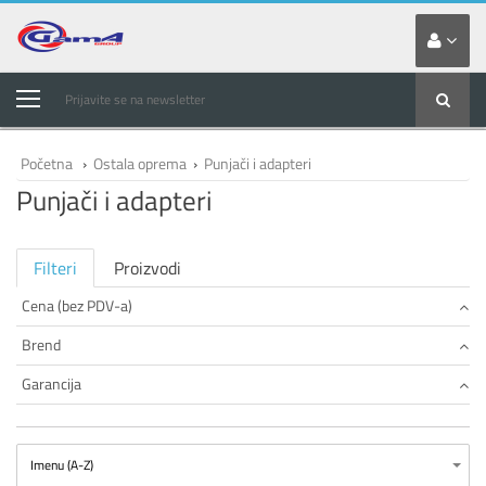
Prijavite se na newsletter
Početna
›
Ostala oprema
›
Punjači i adapteri
Punjači i adapteri
Filteri
Proizvodi
Cena (bez PDV-a)
Brend
Garancija
Imenu (A-Z)